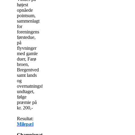
højest
opnåede
pointsum,
sammenlagt
for
foreningens
førstedue,
på
flyvninger
med gamle
duer, Farø
broen,
Bregentved
samt lands
og
overnatningsflyvninger
undtaget,
følge
præmie på
kr. 200,-
Resultat:
Milepæl
Championatet: