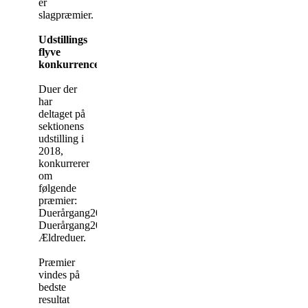
er
slagpræmier.
Udstillings
flyve
konkurrencer:
Duer der
har
deltaget på
sektionens
udstilling i
2018,
konkurrerer
om
følgende
præmier:
Duerårgang2017
Duerårgang2016
Ældreduer.
Præmier
vindes på
bedste
resultat