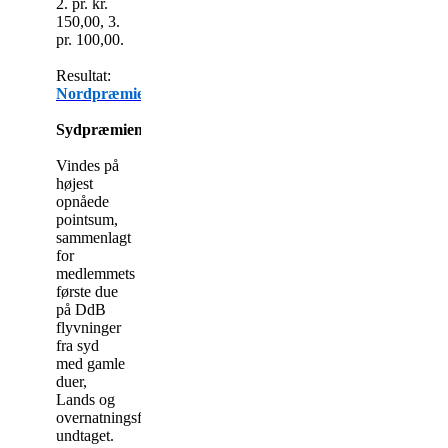
2. pr. kr.
150,00, 3.
pr. 100,00.
Resultat:
Nordpræmien
Sydpræmien:
Vindes på
højest
opnåede
pointsum,
sammenlagt
for
medlemmets
første due
på DdB
flyvninger
fra syd
med gamle
duer,
Lands og
overnatningsflyvninger
undtaget.