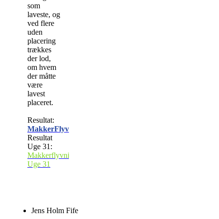
som
laveste, og
ved flere
uden
placering
trækkes
der lod,
om hvem
der måtte
være
lavest
placeret.
Resultat:
MakkerFlyvning
Resultat
Uge 31:
Makkerflyvning
Uge 31
Jens Holm Fife