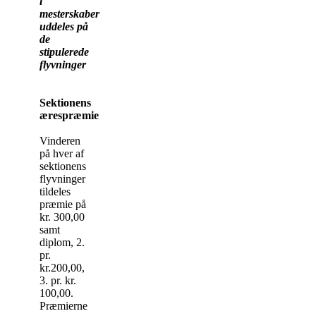
i
mesterskaberne
uddeles på
de
stipulerede
flyvninger
Sektionens
ærespræmier:
Vinderen
på hver af
sektionens
flyvninger
tildeles
præmie på
kr. 300,00
samt
diplom, 2.
pr.
kr.200,00,
3. pr. kr.
100,00.
Præmierne