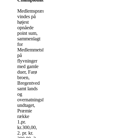
Medlemspræmie,
vindes på
højest
opnåede
point sum,
sammenlagt
for
Medlemmetsførstedue,
på
flyvninger
med gamle
duer, Farø
broen,
Bregentved
samt lands
og
overnatningsflyvninger
undtaget,
Præmie
række
1.pr.
kr.300,00,
2. pr. kr.