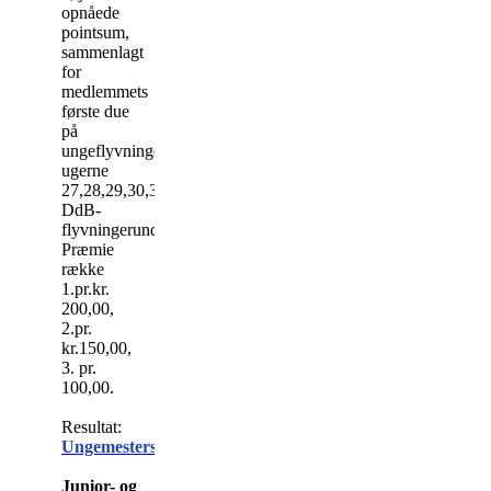
opnåede
pointsum,
sammenlagt
for
medlemmets
første due
på
ungeflyvningerne i
ugerne
27,28,29,30,31,
DdB-
flyvningerundtaget.
Præmie
række
1.pr.kr.
200,00,
2.pr.
kr.150,00,
3. pr.
100,00.
Resultat:
Ungemesterskabet
Junior- og