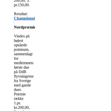
200,00, 3.
pr.150,00.
Resultat:
Championat
Nordpræmie:
Vindes på
højest
opnåede
pointsum,
sammenlagt
for
medlemmets
første due
på DdB
flyvningerne
fra Sverige
med gamle
duer.
Præmie
række
1.pr.
kr.200,00,