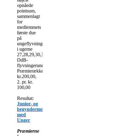
opnåede
pointsum,
sammenlagt
for
medlemmets
første due
på
ungeflyvningerne
i ugerne
27,28,29,30,31,
DdB-
flyvningerundtaget.
Præmierække1.pr.
kr.200,00,
2. pr. kr.
100,00
Resultat:
Junior- og
begyndermesterskaber
med
Unger
Præmierne