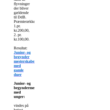
flyvninger
der bliver
gældende
til DdB.
Præmierække
1.pr.
kr.200,00,
2. pr.
kr.100,00.
Resultat:
Junior- og
begynder
mesterskaber
med
gamle
duer
Junior- og
begyndermesterskaber
med
unger:
vindes på
højest