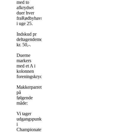
med to
afkrydset
duer hver
fraRødbyhavn
i uge 25.
Indskud pr
deltagendemedlem
kr. 50,-.
Duerne
markers
med et A i
kolonnen
foreningskryds.
Makkerparretfindes
på
følgende
måde:
Vi tager
udgangspunkt
i
Championatet