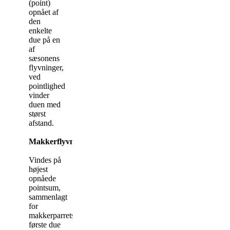
(point)
opnået af
den
enkelte
due på en
af
sæsonens
flyvninger,
ved
pointlighed
vinder
duen med
størst
afstand.
Makkerflyvning:
Vindes på
højest
opnåede
pointsum,
sammenlagt
for
makkerparrets
første due