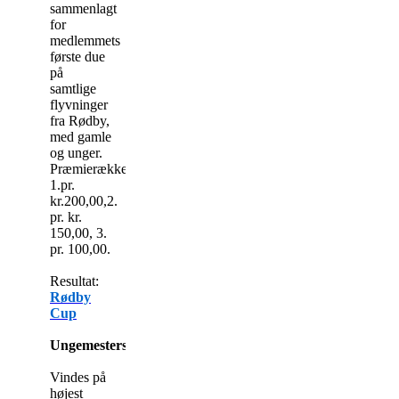
sammenlagt
for
medlemmets
første due
på
samtlige
flyvninger
fra Rødby,
med gamle
og unger.
Præmierække
1.pr.
kr.200,00,2.
pr. kr.
150,00, 3.
pr. 100,00.
Resultat:
Rødby
Cup
Ungemesterskabet:
Vindes på
højest