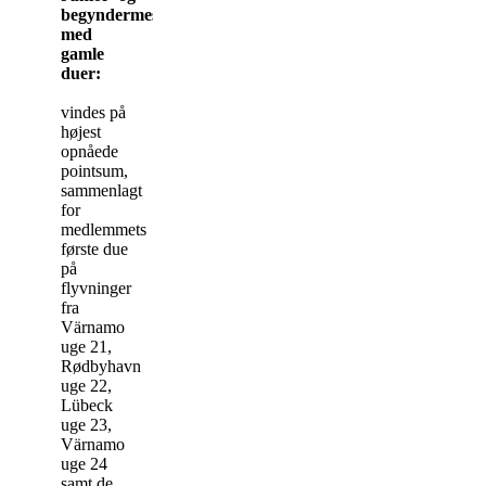
begyndermesterskaber
med
gamle
duer:
vindes på
højest
opnåede
pointsum,
sammenlagt
for
medlemmets
første due
på
flyvninger
fra
Värnamo
uge 21,
Rødbyhavn
uge 22,
Lübeck
uge 23,
Värnamo
uge 24
samt de