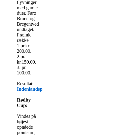
flyvninger
med gamle
duer, Farø
Broen og
Bregentved
undtaget.
Præmie
række
1.pr.kr.
200,00,
2.pr.
kr.150,00,
3. pr.
100,00.
Resultat:
Indenlandspræmien
Rødby
Cup:
Vindes på
højest
opnåede
pointsum,