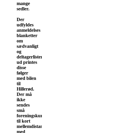
mange
sedler.
Der
udfyldes
anmeldelses
blanketter
om
sædvanligt
og
deltagerlisten
ud printes
disse
følger
med bilen
til
Hillerød.
Der må
ikke
sendes
små
foreningskurve
til kort
mellemdistance
med