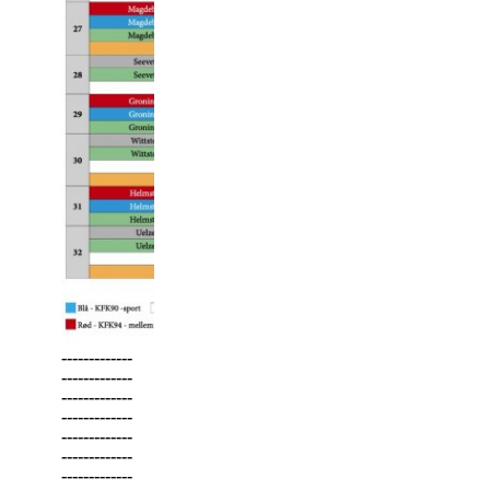
-------------
-------------
-------------
-------------
-------------
-------------
-------------