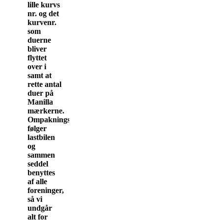
lille kurvs
nr. og det
kurvenr.
som
duerne
bliver
flyttet
over i
samt at
rette antal
duer på
Manilla
mærkerne.
Ompakningssedlen
følger
lastbilen
og
sammen
seddel
benyttes
af alle
foreninger,
så vi
undgår
alt for