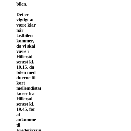
bilen.
Det er
vigtigt at
være klar
når
lastbilen
kommer,
da vi skal
være i
Hillerød
senest kl.
19.15, da
bilen med
duerne til
kort
mellemdistance
kører fra
Hillerød
senest kl.
19.45, for
at
ankomme
til
Frederikssund