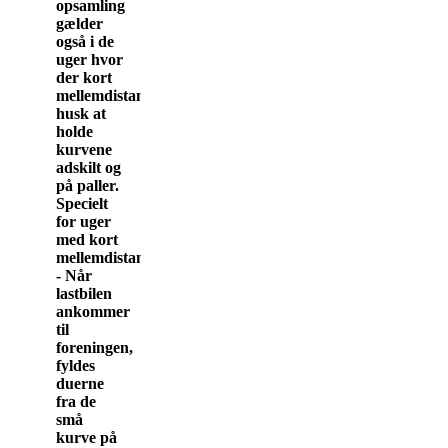
opsamling
gælder
også i de
uger hvor
der kort
mellemdistance,
husk at
holde
kurvene
adskilt og
på paller.
Specielt
for uger
med kort
mellemdistance
- Når
lastbilen
ankommer
til
foreningen,
fyldes
duerne
fra de
små
kurve på